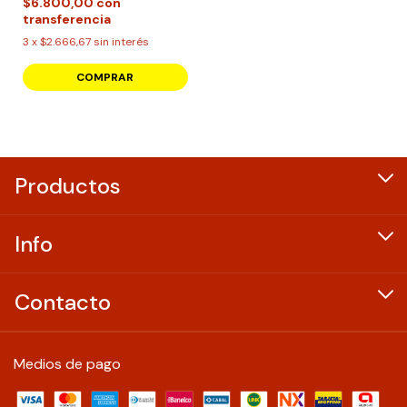
$6.800,00
con
transferencia
3
x
$2.666,67
sin interés
COMPRAR
Productos
Info
Contacto
Medios de pago