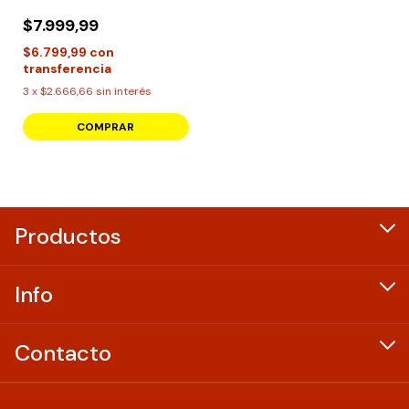
Laser Pluma
$7.999,99
$6.799,99
con
transferencia
3
x
$2.666,66
sin interés
COMPRAR
Productos
Info
Contacto