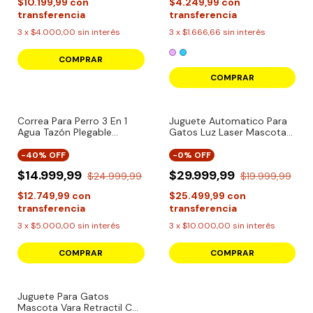
$10.199,99
con
$4.249,99
con
transferencia
transferencia
3
x
$4.000,00
sin interés
3
x
$1.666,66
sin interés
COMPRAR
COMPRAR
Correa Para Perro 3 En 1
Juguete Automatico Para
Agua Tazón Plegable
Gatos Luz Laser Mascotas
Dispensador
Interactivo
-
40
% OFF
-
0
% OFF
$14.999,99
$29.999,99
$24.999,99
$19.999,99
$12.749,99
con
$25.499,99
con
transferencia
transferencia
3
x
$5.000,00
sin interés
3
x
$10.000,00
sin interés
COMPRAR
COMPRAR
Juguete Para Gatos
Mascota Vara Retractil Con